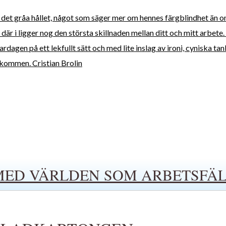
t det gråa hållet, något som säger mer om hennes färgblindhet än om 
ch där i ligger nog den största skillnaden mellan ditt och mitt arbet
rdagen på ett lekfullt sätt och med lite inslag av ironi, cyniska tan
älkommen. Cristian Brolin
MED VÄRLDEN SOM ARBETSFÄL