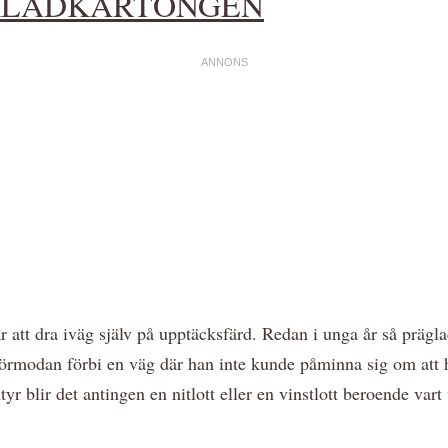
OKLADKARTONGEN
ar att dra iväg själv på upptäcksfärd. Redan i unga år så prägl
örmodan förbi en väg där han inte kunde påminna sig om att h
yr blir det antingen en nitlott eller en vinstlott beroende var