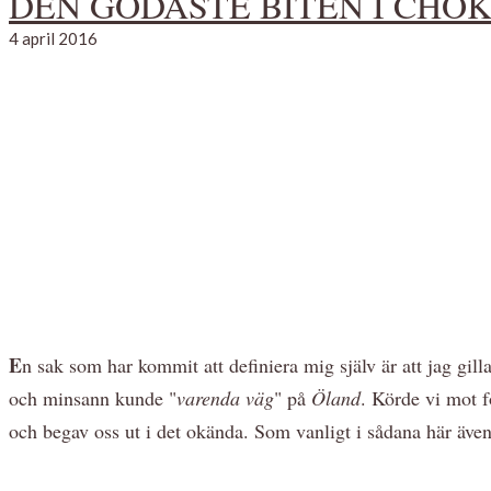
DEN GODASTE BITEN I CH
4 april 2016
E
n sak som har kommit att definiera mig själv är att jag gill
och minsann kunde "
varenda väg
" på
Öland
. Körde vi mot f
och begav oss ut i det okända. Som vanligt i sådana här ävent