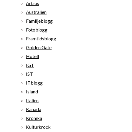
Artros
Australien
Familjeblogg
Fotoblogg
Framtidsblogg
Golden Gate
Hotell
IGT
IST
ITblogg
Island
Italien
Kanada
Krönika
Kulturkrock