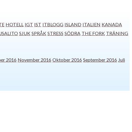
TE
HOTELL
IGT
IST
ITBLOGG
ISLAND
ITALIEN
KANADA
USALITO
SJUK
SPRÅK
STRESS
SÖDRA
THE FORK
TRÄNING
er 2016
November 2016
Oktober 2016
September 2016
Juli