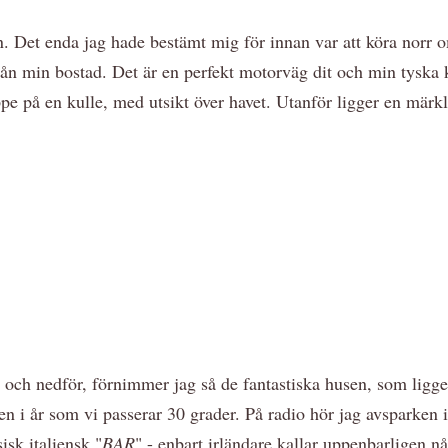
. Det enda jag hade bestämt mig för innan var att köra norr
rån min bostad. Det är en perfekt motorväg dit och min tyska k
ppe på en kulle, med utsikt över havet. Utanför ligger en märkli
 och nedför, förnimmer jag så de fantastiska husen, som ligg
en i år som vi passerar 30 grader. På radio hör jag avsparken 
sisk italiensk "
BAR
" - enbart irländare kallar uppenbarligen n