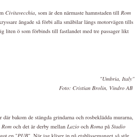
 om
Civitavecchia
, som är den närmaste hamnstaden till
Rom
ryssare ångade så förbi alla småbilar längs motorvägen tills
g liten ö som förbinds till fastlandet med tre passager likt
"Umbria, Italy"
Foto: Cristian Brolin, Vindro AB
er där bakom de stängda grindarna och rosbeklädda murarna,
i
Rom
och det är derby mellan
Lazio
och
Roma
på
Stadio
ågot en "
PUB
". När jag kliver in på etablissemanget så står