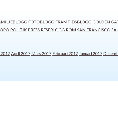
AMILJEBLOGG
FOTOBLOGG
FRAMTIDSBLOGG
GOLDEN GA
ORO
POLITIK
PRESS
RESEBLOGG
ROM
SAN FRANCISCO
SA
 2017
April 2017
Mars 2017
Februari 2017
Januari 2017
Decemb