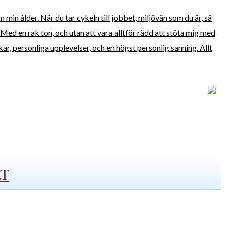
min ålder. När du tar cykeln till jobbet, miljövän som du är, så
e. Med en rak ton, och utan att vara alltför rädd att stöta mig med
kar, personliga upplevelser, och en högst personlig sanning. Allt
T