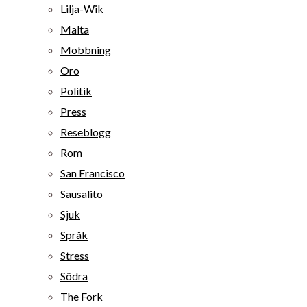
Lilja-Wik
Malta
Mobbning
Oro
Politik
Press
Reseblogg
Rom
San Francisco
Sausalito
Sjuk
Språk
Stress
Södra
The Fork