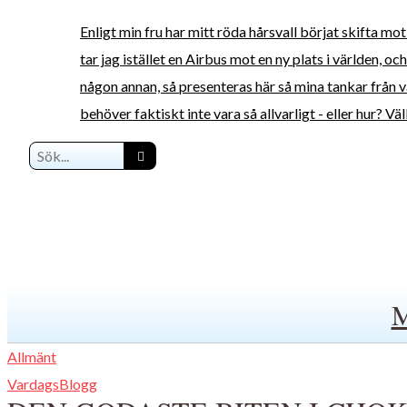
Enligt min fru har mitt röda hårsvall börjat skifta mo
tar jag istället en Airbus mot en ny plats i världen, o
någon annan, så presenteras här så mina tankar från va
behöver faktiskt inte vara så allvarligt - eller hur? V
Allmänt
VardagsBlogg