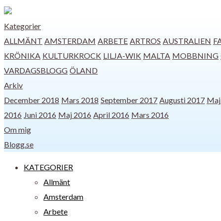
Kategorier
ALLMÄNT
AMSTERDAM
ARBETE
ARTROS
AUSTRALIEN
F
KRÖNIKA
KULTURKROCK
LILJA-WIK
MALTA
MOBBNING
VARDAGSBLOGG
ÖLAND
Arkiv
December 2018
Mars 2018
September 2017
Augusti 2017
Maj
2016
Juni 2016
Maj 2016
April 2016
Mars 2016
Om mig
Blogg.se
KATEGORIER
Allmänt
Amsterdam
Arbete