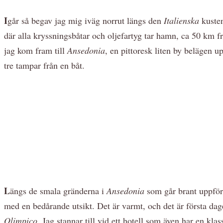
I
går så begav jag mig iväg norrut längs den
Italienska
kusten
där alla kryssningsbåtar och oljefartyg tar hamn, ca 50 km f
jag kom fram till
Ansedonia
, en pittoresk liten by belägen u
tre tampar från en båt.
L
ängs de smala gränderna i
Ansedonia
som går brant uppför
med en bedårande utsikt. Det är varmt, och det är första dag
Olimpico
. Jag stannar till vid ett hotell som även har en klas