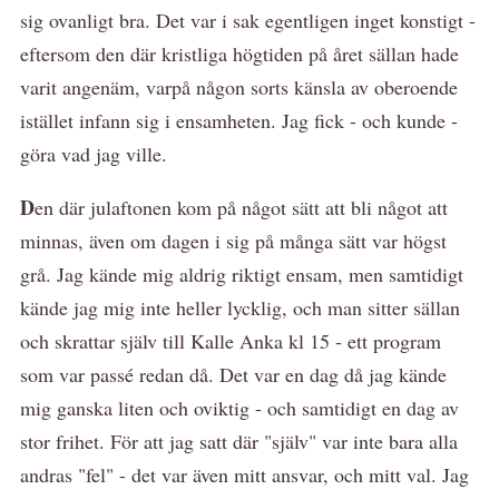
sig ovanligt bra. Det var i sak egentligen inget konstigt -
eftersom den där kristliga högtiden på året sällan hade
varit angenäm, varpå någon sorts känsla av oberoende
istället infann sig i ensamheten. Jag fick - och kunde -
göra vad jag ville.
D
en där julaftonen kom på något sätt att bli något att
minnas, även om dagen i sig på många sätt var högst
grå. Jag kände mig aldrig riktigt ensam, men samtidigt
kände jag mig inte heller lycklig, och man sitter sällan
och skrattar själv till Kalle Anka kl 15 - ett program
som var passé redan då. Det var en dag då jag kände
mig ganska liten och oviktig - och samtidigt en dag av
stor frihet. För att jag satt där "själv" var inte bara alla
andras "fel" - det var även mitt ansvar, och mitt val. Jag