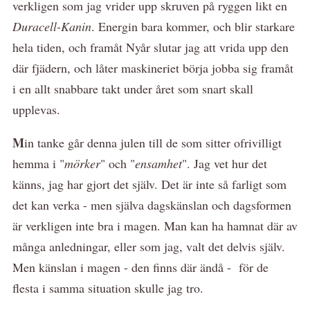
verkligen som jag vrider upp skruven på ryggen likt en
Duracell-Kanin
. Energin bara kommer, och blir starkare
hela tiden, och framåt Nyår slutar jag att vrida upp den
där fjädern, och låter maskineriet börja jobba sig framåt
i en allt snabbare takt under året som snart skall
upplevas.
M
in tanke går denna julen till de som sitter ofrivilligt
hemma i "
mörker
" och "
ensamhet
". Jag vet hur det
känns, jag har gjort det själv. Det är inte så farligt som
det kan verka - men själva dagskänslan och dagsformen
är verkligen inte bra i magen. Man kan ha hamnat där av
många anledningar, eller som jag, valt det delvis själv.
Men känslan i magen - den finns där ändå - för de
flesta i samma situation skulle jag tro.