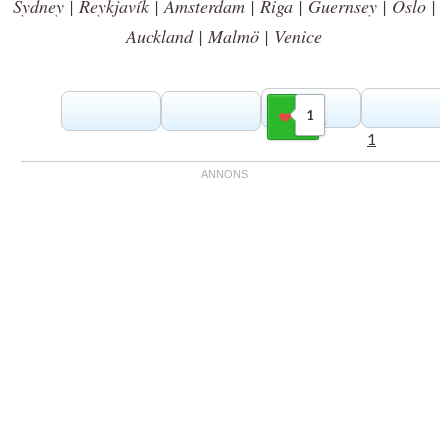
Sydney | Reykjavík | Amsterdam | Riga | Guernsey | Oslo |
Auckland | Malmö | Venice
1
Gilla
1