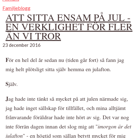
Familjeblogg
ATT SITTA ENSAM PÅ JUL -
EN VERKLIGHET FÖR FLER
ÄN VI TROR
23 december 2016
F
ör en hel del år sedan nu (tiden går fort) så fann jag
mig helt plötsligt sitta själv hemma en julafton.
S
jälv.
J
ag hade inte tänkt så mycket på att julen närmade sig,
jag hade inget sällskap för tillfället, och mina alltjämt
frånvarande föräldrar hade inte hört av sig. Det var nog
inte förrän dagen innan det slog mig att "
imorgon är det
julafton
" - en högtid som sällan betytt mycket för mig