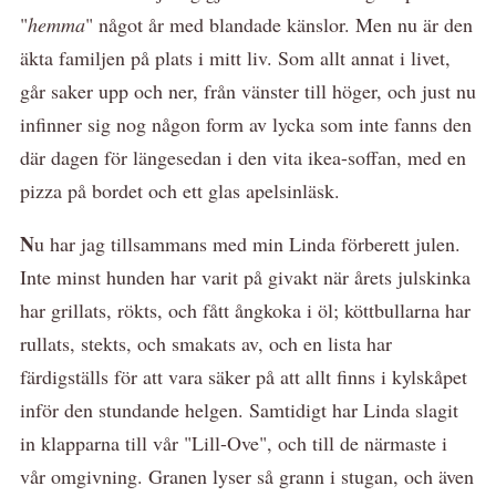
"
hemma
" något år med blandade känslor. Men nu är den
äkta familjen på plats i mitt liv. Som allt annat i livet,
går saker upp och ner, från vänster till höger, och just nu
infinner sig nog någon form av lycka som inte fanns den
där dagen för längesedan i den vita ikea-soffan, med en
pizza på bordet och ett glas apelsinläsk.
N
u har jag tillsammans med min Linda förberett julen.
Inte minst hunden har varit på givakt när årets julskinka
har grillats, rökts, och fått ångkoka i öl; köttbullarna har
rullats, stekts, och smakats av, och en lista har
färdigställs för att vara säker på att allt finns i kylskåpet
inför den stundande helgen. Samtidigt har Linda slagit
in klapparna till vår "Lill-Ove", och till de närmaste i
vår omgivning. Granen lyser så grann i stugan, och även