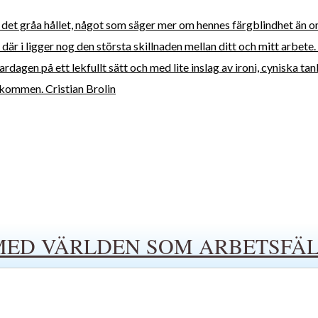
t det gråa hållet, något som säger mer om hennes färgblindhet än om 
ch där i ligger nog den största skillnaden mellan ditt och mitt arbet
rdagen på ett lekfullt sätt och med lite inslag av ironi, cyniska tan
älkommen. Cristian Brolin
MED VÄRLDEN SOM ARBETSFÄL