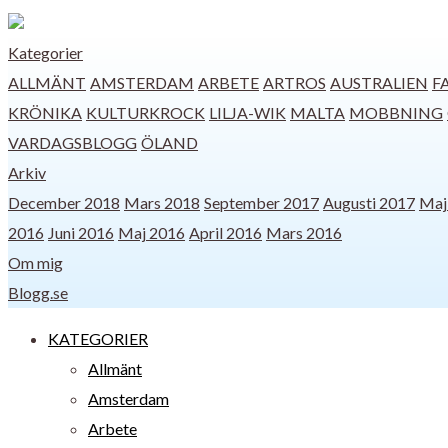
Kategorier
ALLMÄNT
AMSTERDAM
ARBETE
ARTROS
AUSTRALIEN
F
KRÖNIKA
KULTURKROCK
LILJA-WIK
MALTA
MOBBNING
VARDAGSBLOGG
ÖLAND
Arkiv
December 2018
Mars 2018
September 2017
Augusti 2017
Maj
2016
Juni 2016
Maj 2016
April 2016
Mars 2016
Om mig
Blogg.se
KATEGORIER
Allmänt
Amsterdam
Arbete