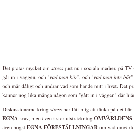
D
et pratas mycket om
stress
just nu i sociala medier, på TV 
går in i väggen, och "
vad man bör
", och "
vad man inte bör
"
och mår dåligt och undrar vad som hände mitt i livet. Det p
känner nog lika många någon som "gått in i väggen" där hjä
Diskussionerna kring
stress
har fått mig att tänka på det hä
EGNA
OMVÄRLDENS
krav, men även i stor utsträckning
EGNA FÖRESTÄLLNINGAR
även högst
om vad omvärlde