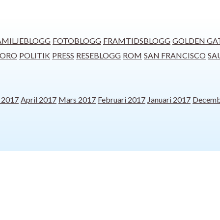
AMILJEBLOGG
FOTOBLOGG
FRAMTIDSBLOGG
GOLDEN GA
ORO
POLITIK
PRESS
RESEBLOGG
ROM
SAN FRANCISCO
SA
 2017
April 2017
Mars 2017
Februari 2017
Januari 2017
Decemb