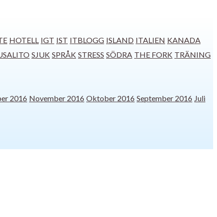
TE
HOTELL
IGT
IST
ITBLOGG
ISLAND
ITALIEN
KANADA
USALITO
SJUK
SPRÅK
STRESS
SÖDRA
THE FORK
TRÄNING
er 2016
November 2016
Oktober 2016
September 2016
Juli