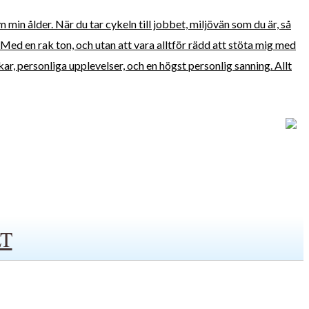
min ålder. När du tar cykeln till jobbet, miljövän som du är, så
e. Med en rak ton, och utan att vara alltför rädd att stöta mig med
kar, personliga upplevelser, och en högst personlig sanning. Allt
T