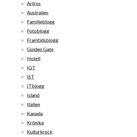
Artros
Australien
Familjeblogg
Fotoblogg
Framtidsblogg
Golden Gate
Hotell
IGT
IST
ITblogg
Island
Italien
Kanada
Krönika
Kulturkrock