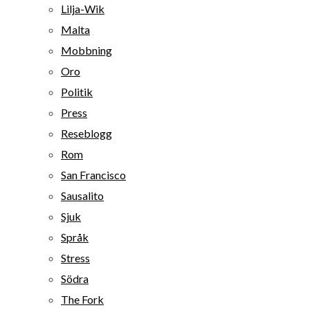
Lilja-Wik
Malta
Mobbning
Oro
Politik
Press
Reseblogg
Rom
San Francisco
Sausalito
Sjuk
Språk
Stress
Södra
The Fork