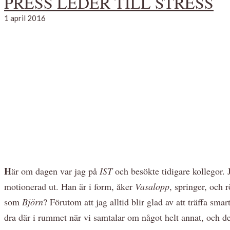
PRESS LEDER TILL STRESS
1 april 2016
H
är om dagen var jag på
IST
och besökte tidigare kollegor. 
motionerad ut. Han är i form, åker
Vasalopp
, springer, och r
som
Björn
? Förutom att jag alltid blir glad av att träffa smar
dra där i rummet när vi samtalar om något helt annat, och de