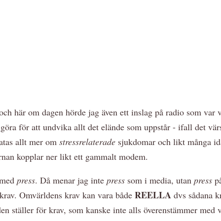
och här om dagen hörde jag även ett inslag på radio som var vä
 göra för att undvika allt det elände som uppstår - ifall det v
ratas allt mer om
stressrelaterade
sjukdomar och likt många id
rnan kopplar ner likt ett gammalt modem.
r med
press
. Då menar jag inte
press
som i media, utan
press
på
REELLA
krav. Omvärldens krav kan vara både
dvs sådana kr
n ställer för krav, som kanske inte alls överenstämmer med v