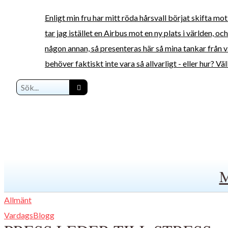
Enligt min fru har mitt röda hårsvall börjat skifta mo
tar jag istället en Airbus mot en ny plats i världen, o
någon annan, så presenteras här så mina tankar från va
behöver faktiskt inte vara så allvarligt - eller hur? V
Allmänt
VardagsBlogg