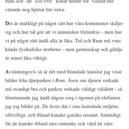
barn och att "
Lill-Ove"
kallar henne för "Grand-ma"
värmde nog hjärtat lite extra.
D
et är märkligt på något sätt hur våra kontinenter skiljer
sig och hur tid gör att vi människor förändras - men hur
vi på något sätt ändå alla är lika. Tid och Rum må vara
kända fysikaliska storheter - men gemenskap och glädje
är minst lika viktigt.
A
vslutningsvis så är det med blandade känslor jag visar
bilder från djurparken i
Rom
. Även om djuren verkade
må ovanligt bra och parken verkade väldigt välskött - så
förnimmade jag ändå någon sorg i ögonen på elefanten
jag tog bilder på. De lever där i sina konstlade miljöer,
ofrivilligt, och ibland kanske ganska ensamt. Samtidigt
får de kanske ibland mer omtanke och vård än våra