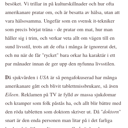
besöket. Vi trillar in på kulturskillnader och hur ofta
amerikanare pratar om, och är besatta av hälsa, utan att
vara hälsosamma. Ungefär som en svensk it-tekniker
som precis börjat träna - de pratar om mat, hur man
håller sig i trim, och verkar veta allt om vägen till en
sund livsstil, trots att de ofta i många år ignorerat det,
och nu när de får "rycket" bara orkar ha karaktär i ett
par månader innan de ger upp den nyfunna livsstilen.
D
å sjukvården i
USA
är så pengafokuserad har många
amerikanare gått och blivit tablettmissbrukare, så även
Eileen
. Reklamen på TV är fylld av massa sjukdomar
och kramper som folk påstås ha, och allt blir bättre med
den röda tabletten som doktorn skriver ut. Då "
doktorn
"
snart är den enda personen man litar på i det farliga