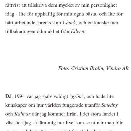
rättvist att tillskriva dem mycket av min personlighet
idag - lite för uppkäftig för mitt egna bästa, och lite för
hårt arbetande, precis som
Chuck
, och en kanske mer
tillbakadragen ödmjukhet från
Eileen
.
Foto: Cristian Brolin, Vindro AB
D
å, 1994 var jag själv väldigt "
grön
", och hade lite
kunskaper om hur världen fungerade utanför
Smedby
och
Kalmar
där jag kommer ifrån. I det stora landet i
väst fick jag så lära mig hur livet kan se ut när man blir
vuxen, och hur ett mer genuint familjeliv kan se ut,