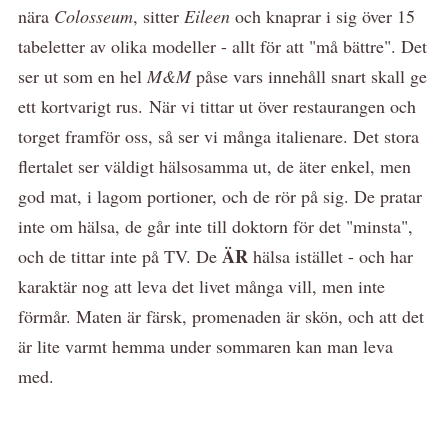
nära
Colosseum
, sitter
Eileen
och knaprar i sig över 15
tabeletter av olika modeller - allt för att "må bättre". Det
ser ut som en hel
M&M
påse vars innehåll snart skall ge
ett kortvarigt rus. När vi tittar ut över restaurangen och
torget framför oss, så ser vi många italienare. Det stora
flertalet ser väldigt hälsosamma ut, de äter enkel, men
god mat, i lagom portioner, och de rör på sig. De pratar
inte om hälsa, de går inte till doktorn för det "minsta",
ÄR
och de tittar inte på TV. De
hälsa istället - och har
karaktär nog att leva det livet många vill, men inte
förmår. Maten är färsk, promenaden är skön, och att det
är lite varmt hemma under sommaren kan man leva
med.