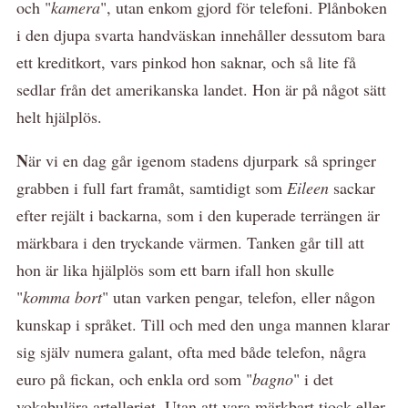
och "
kamera
", utan enkom gjord för telefoni. Plånboken
i den djupa svarta handväskan innehåller dessutom bara
ett kreditkort, vars pinkod hon saknar, och så lite få
sedlar från det amerikanska landet. Hon är på något sätt
helt hjälplös.
N
är vi en dag går igenom stadens djurpark så springer
grabben i full fart framåt, samtidigt som
Eileen
sackar
efter rejält i backarna, som i den kuperade terrängen är
märkbara i den tryckande värmen. Tanken går till att
hon är lika hjälplös som ett barn ifall hon skulle
"
komma bort
" utan varken pengar, telefon, eller någon
kunskap i språket. Till och med den unga mannen klarar
sig själv numera galant, ofta med både telefon, några
euro på fickan, och enkla ord som "
bagno
" i det
vokabulära artelleriet. Utan att vara märkbart tjock eller