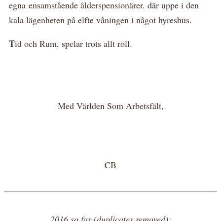
egna ensamstående ålderspensionärer. där uppe i den
kala lägenheten på elfte våningen i något hyreshus.
T
id och Rum, spelar trots allt roll.
Med Världen Som Arbetsfält,
CB
2016 so far (duplicates removed):