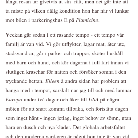
långa resan tar givetvis ut sin rätt, men det går inte att
ta miste på vilken dålig kondition hon har när vi lunkar
mot bilen i parkeringshus E på
Fiumicino
.
V
eckan går sedan i ett rasande tempo - ett tempo vår
familj är van vid. Vi gör utflykter, lagar mat, äter ute,
stadsvandrar, går i parker och trappor, sköter hushåll
med barn och hund, och kör dagarna i full fart innan vi
slutligen kraschar för natten och försöker somna i den
tryckande hettan.
Eileen
å andra sidan har problem att
hänga med i tempot, särskilt när jag till och med lämnar
Europa
under två dagar och åker till
USA
på några
möten för att snart komma tillbaka, och fortsätta dagen
som inget hänt - ingen jetlag, inget behov av sömn, utan
bara en dusch och nya kläder. Det globala arbetsfältet
och den moderna vardagen är något hon inte är van vid.